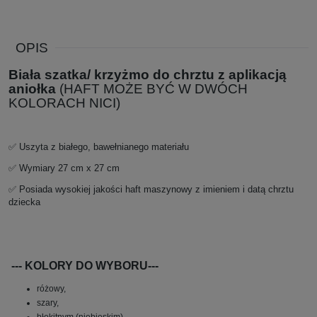
OPIS
Biała szatka/ krzyżmo do chrztu z aplikacją
aniołka
(HAFT MOŻE BYĆ W DWÓCH
KOLORACH NICI)
✅ Uszyta z białego, bawełnianego materiału
✅ Wymiary 27 cm x 27 cm
✅ Posiada wysokiej jakości haft maszynowy z imieniem i datą chrztu
dziecka
--- KOLORY DO WYBORU---
różowy,
szary,
błękitnym (niebieskim),