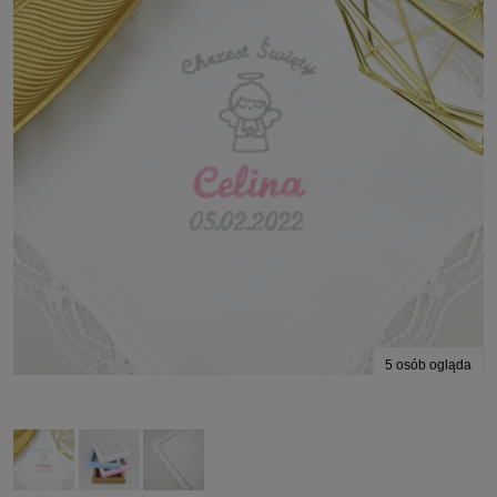
5
osób ogląda