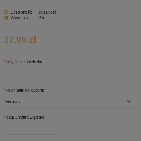
Dostępność:
duża ilość
Wysyłka w:
3 dni
37,99 zł
*
imię / imiona dziecka:
*
kolor haftu do wyboru:
*
data Chrztu Świętego: