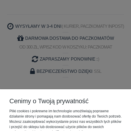
WYSYŁAMY W 3-4 DNI
( KURIER, PACZKOMATY INPOST)
DARMOWA DOSTAWA DO PACZKOMATÓW
OD 300 ZŁ, WPISZ KOD W KOSZYKU: PACZKOMAT
ZAPRASZAMY PONOWNIE :
)
BEZPIECZEŃSTWO DZIĘKI
SSL
ZAKUPY
Cenimy o Twoją prywatność
Pliki cookies i pokrewne im technologie umożliwiają poprawne
POMOC
działanie strony i pomagają nam dostosować ofertę do Twoich potrzeb.
Możesz zaakceptować wykorzystanie przez nas wszystkich tych plików
MOJE KONTO
i przejść do sklepu lub dostosować użycie plików do swoich