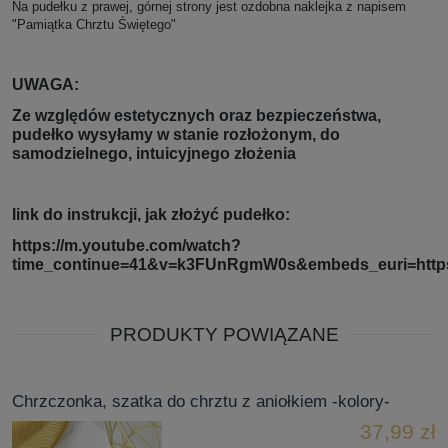
Na pudełku z prawej, górnej strony jest ozdobna naklejka z napisem
"Pamiątka Chrztu Świętego"
UWAGA:
Ze względów estetycznych oraz bezpieczeństwa,
pudełko wysyłamy w stanie rozłożonym, do
samodzielnego, intuicyjnego złożenia
link do instrukcji, jak złożyć pudełko:
https://m.youtube.com/watch?
time_continue=41&v=k3FUnRgmW0s&embeds_euri=http
PRODUKTY POWIĄZANE
Chrzczonka, szatka do chrztu z aniołkiem -kolory-
37,99 zł