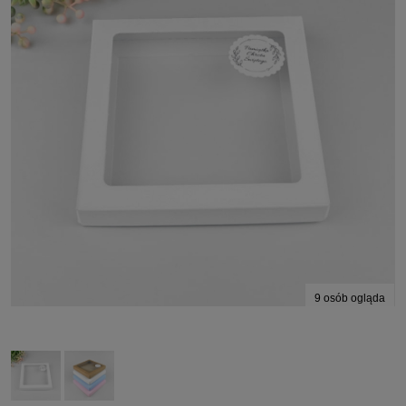
9
osób ogląda