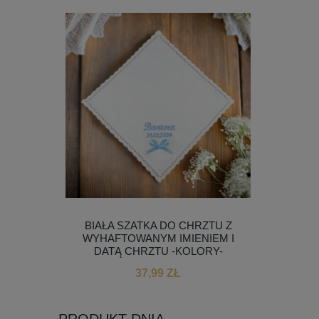
 DLA
BIAŁA SZATKA DO CHRZTU Z
OKA
KWIATKI
WYHAFTOWANYM IMIENIEM I
GROMN
DATĄ CHRZTU -KOLORY-
37,99 ZŁ