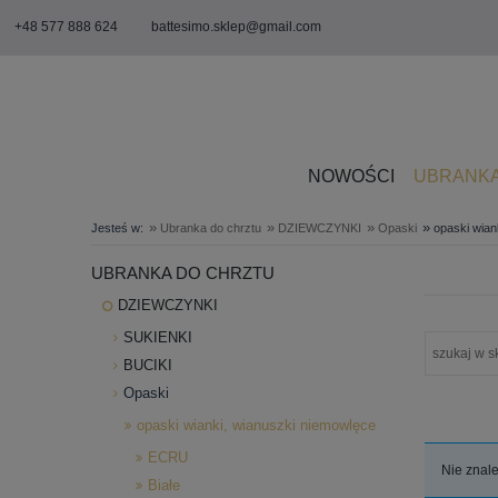
+48 577 888 624
battesimo.sklep@gmail.com
NOWOŚCI
UBRANKA
»
»
»
»
Jesteś w:
Ubranka do chrztu
DZIEWCZYNKI
Opaski
opaski wian
UBRANKA DO CHRZTU
DZIEWCZYNKI
SUKIENKI
BUCIKI
Opaski
opaski wianki, wianuszki niemowlęce
ECRU
Nie znale
Białe