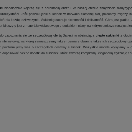
ki
nieodłącznie kojarzą się z ceremonią chrztu. W naszej ofercie znajdziecie tradycyjn
uroczystości. Jeśli poszukujecie sukienek w barwach złamanej bieli, polecamy między i
ień dla każdej dziewczynki. Sukienkę cechuje skromność i delikatność. Góra jest gładka,
ienki uszyty jest z materiału wiskozowego z dodatkiem elany, na którym umieszczona jest 
do zapoznania się ze szczegółową ofertą Battesimo obejmującą
ciepłe sukienki
z długi
ie internetowej, na której zamieszczamy także rozmiary ubrań, a także ich szczegółowy 
z poinformujemy was o szczegółach dostawy sukienek. Wszystkie modele wysyłamy w cią
e dopasować piękne dodatki do sukienek, które stworzą kompletną i elegancką stylizację ch