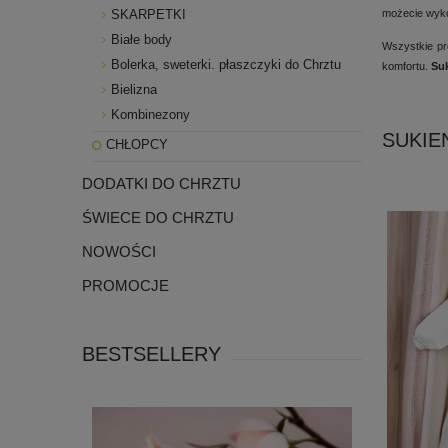
SKARPETKI
możecie wykor
Białe body
Wszystkie pro
Bolerka, sweterki. płaszczyki do Chrztu
komfortu.
Suk
Bielizna
Kombinezony
SUKIE
CHŁOPCY
DODATKI DO CHRZTU
ŚWIECE DO CHRZTU
NOWOŚCI
PROMOCJE
BESTSELLERY