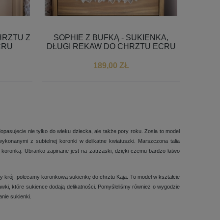
CHRZTU Z
SOPHIE Z BUFKĄ - SUKIENKA,
CRU
DŁUGI REKAW DO CHRZTU ECRU
189,00 ZŁ
BALETKI KORONKOWE DO
BIAŁA SZATKA
opasujecie nie tylko do wieku dziecka, ale także pory roku. Zosia to model
KI
CHRZTU - BIAŁE NIECHODKI DLA
WYHAFTOWANY
wykonanymi z subtelnej koronki w delikatne kwiatuszki. Marszczona talia
DZIEWCZYNKI
DATĄ CHRZT
koronką. Ubranko zapinane jest na zatrzaski, dzięki czemu bardzo łatwo
54,99 ZŁ
37,9
y krój, polecamy koronkową sukienkę do chrztu Kaja. To model w kształcie
wki, które sukience dodają delikatności. Pomyśleliśmy również o wygodzie
nie sukienki.