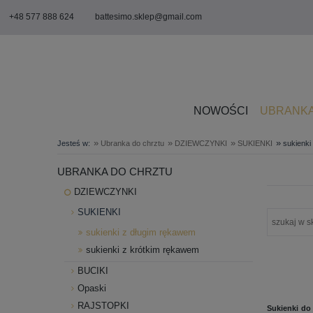
+48 577 888 624
battesimo.sklep@gmail.com
NOWOŚCI
UBRANKA
»
»
»
»
Jesteś w:
Ubranka do chrztu
DZIEWCZYNKI
SUKIENKI
sukienki
UBRANKA DO CHRZTU
DZIEWCZYNKI
SUKIENKI
sukienki z długim rękawem
sukienki z krótkim rękawem
BUCIKI
Opaski
RAJSTOPKI
Sukienki do