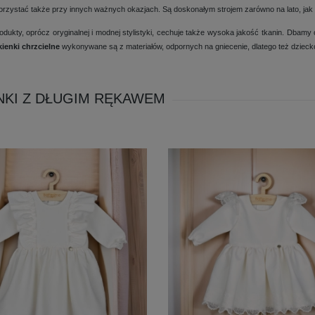
zystać także przy innych ważnych okazjach. Są doskonałym strojem zarówno na lato, jak i 
dukty, oprócz oryginalnej i modnej stylistyki, cechuje także wysoka jakość tkanin. Dbamy
ienki chrzcielne
wykonywane są z materiałów, odpornych na gniecenie, dlatego też dziec
NKI Z DŁUGIM RĘKAWEM