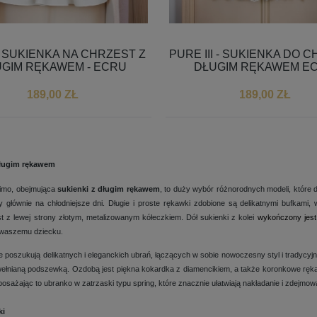
 SUKIENKA NA CHRZEST Z
PURE III - SUKIENKA DO 
GIM RĘKAWEM - ECRU
DŁUGIM RĘKAWEM E
189,00 ZŁ
189,00 ZŁ
długim rękawem
BUCIKI DO CHRZTU DLA
BUCIKI DO CHRZTU DLA
simo, obejmująca
sukienki z długim rękawem
, to duży wybór różnorodnych modeli, które d
CHŁOPCA
DZIEWCZYNEK - BIAŁE NIECHOD
 głównie na chłodniejsze dni. Długie i proste rękawki zdobione są delikatnymi bufkami, 
ZAPINANE NA RZEP
st z lewej strony złotym, metalizowanym kółeczkiem. Dół sukienki z kolei
wykończony jest
54,99 ZŁ
54,99 ZŁ
e waszemu dziecku.
 poszukują delikatnych i eleganckich ubrań, łączących w sobie nowoczesny styl i tradycyjn
bawełnianą podszewką. Ozdobą jest piękna kokardka z diamencikiem, a także koronkowe ręka
osażając to ubranko w zatrzaski typu spring, które znacznie ułatwiają nakładanie i zdejmowa
ki