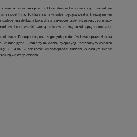
e kolory, a także
wersje
écru, które idealnie komponują się z formalnym
nnymi model Nina. To klasa sama w sobie, będąca idealną kreacją na ten
 a ozdobą jest delikatna kokardka z satynowej tasiemki, umieszczona przy
koronka w drobne wzorki, tworząca niepowtarzalną i urzekającą kompozycję.
m rękawem. Dostępność poszczególnych produktów łatwo sprawdzicie na
opis. W razie pytań – jesteśmy do waszej dyspozycji. Pomożemy w wyborze
gu 1 – 4 dni, w zależności od dostępności sukienki. W naszym sklepie
rzcielną waszego dziecka.