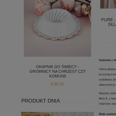
PURE -
DŁU
Sukienki z 
 DLA
OKAPNIK DO ŚWIECY -
BIAŁE 
Oferta Batte
KWIATKI
GROMNICY NA CHRZEST CZY
przeznaczony
KOMUNII
ozdobiona je
5,99 ZŁ
ubierzecie j
Mamom, które
litery A, z 
PRODUKT DNIA
rodziców, wyp
Białe sukien