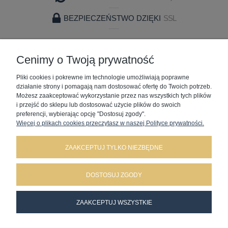
BEZPIECZEŃSTWO DZIĘKI
SSL
ZAKUPY
Cenimy o Twoją prywatność
Pliki cookies i pokrewne im technologie umożliwiają poprawne
POMOC
działanie strony i pomagają nam dostosować ofertę do Twoich potrzeb.
Możesz zaakceptować wykorzystanie przez nas wszystkich tych plików
MOJE KONTO
i przejść do sklepu lub dostosować użycie plików do swoich
preferencji, wybierając opcję "Dostosuj zgody".
Więcej o plikach cookies przeczytasz w naszej Polityce prywatności.
INFORMACJE
ZAAKCEPTUJ TYLKO NIEZBĘDNE
DOSTOSUJ ZGODY
Battesimo Wojciech Artamonow | ul. Korycińska 2 | 15-650 Białystok | tel:.
ZAAKCEPTUJ WSZYSTKIE
577888624
| Mail:
battesimo.sklep@gmail.com
| NIP: 5422782306 REGON:
520795540