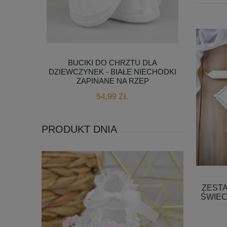
 DLA
BUCIKI DO CHRZTU DLA
BIAŁA
KWIATKI
DZIEWCZYNEK - BIAŁE NIECHODKI
WYHAF
ZAPINANE NA RZEP
DATĄ
54,99 ZŁ
PRODUKT DNIA
ZESTA
ŚWIECA