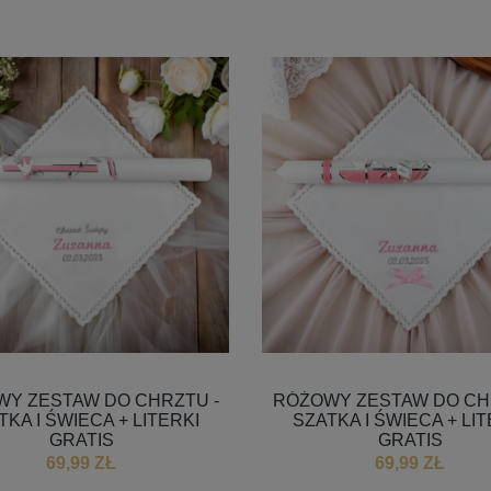
Y ZESTAW DO CHRZTU -
RÓŻOWY ZESTAW DO CH
TKA I ŚWIECA + LITERKI
SZATKA I ŚWIECA + LIT
GRATIS
GRATIS
69,99 ZŁ
69,99 ZŁ