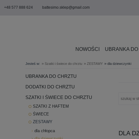
+48 577 888 624
battesimo.sklep@gmail.com
NOWOŚCI
UBRANKA DO
»
»
»
Jesteś w:
Szatki i świece do chrztu
ZESTAWY
dla dziewczynki
UBRANKA DO CHRZTU
DODATKI DO CHRZTU
SZATKI I ŚWIECE DO CHRZTU
SZATKI Z HAFTEM
ŚWIECE
ZESTAWY
dla chłopca
DLA D
dla dziewczynki