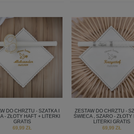
 SZATKA DO CHRZTU Z
BALETKI KORONKOWE DO
TOWANYM IMIENIEM I
CHRZTU - BIAŁE NIECHODKI DL
 CHRZTU -KOLORY-
DZIEWCZYNKI
37,99 ZŁ
54,99 ZŁ
W DO CHRZTU - SZATKA I
ZESTAW DO CHRZTU - SZ
 - ZŁOTY HAFT + LITERKI
ŚWIECA , SZARO - ZŁOTY
GRATIS
LITERKI GRATIS
69,99 ZŁ
69,99 ZŁ