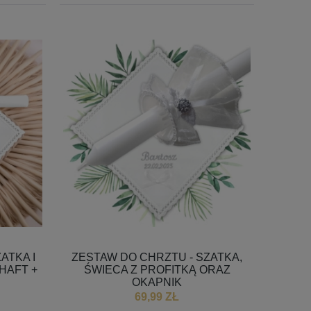
BIAŁE BUCIKI DO CHRZTU DLA
BIAŁE SKARPET
A
DZIEWCZYNKI - BROKAT
54,99 ZŁ
18,9
ATKA I
ZESTAW DO CHRZTU - SZATKA,
 HAFT +
ŚWIECA Z PROFITKĄ ORAZ
OKAPNIK
69,99 ZŁ