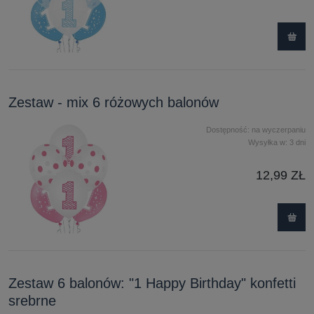
Zestaw - mix 6 różowych balonów
Dostępność:
na wyczerpaniu
Wysyłka w:
3 dni
12,99 ZŁ
Zestaw 6 balonów: "1 Happy Birthday" konfetti
srebrne