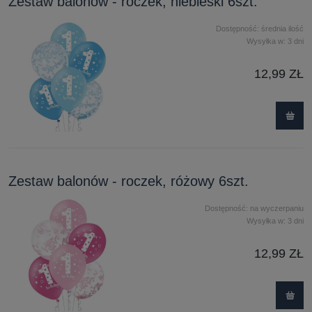
Zestaw balonów - roczek, niebieski 6szt.
Dostępność:
średnia ilość
Wysyłka w:
3 dni
12,99 ZŁ
Zestaw balonów - roczek, różowy 6szt.
Dostępność:
na wyczerpaniu
Wysyłka w:
3 dni
12,99 ZŁ