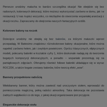
Pierwsze urodziny malucha to bardzo szczególna okazja! Nie obejdzie się bez
radosnych, kolorowych dekoracji, które możesz wykorzystać zarówno w domu, jak i w
restauracji. U nas kupisz wszystko, co niezbędne do stworzenia wspaniałej aranżacji z
okazji roczku. Zapraszamy do obejrzenia naszych fantazyjnych ozdób.
Kolorowe balony na roczek
Dziecięce urodziny nie obejdą się bez
balonów
, za którymi maluszki wprost
przepadają. W Battesimo znajdziesz różnokolorowe balony okazjonalne, które można
napełnić zarówno helem, jak i zwykłym powietrzem. Oprócz klasycznych, eliptycznych
modeli, polecamy baloniki w kształcie cyfry 1, które doskonale nadają się do tworzenia
bogatych kompozycji dekoracyjnych, a ponadto – wspaniale prezentują się na
pamiątkowych zdjęciach. Oferujemy również foliowe baloniki układające się w wyraz
ROCZEK, a także bogate zestawy balonów, które tworzą efekt „wow”.
Bannery przepełnione radością
Wielobarwny banner, który można zawiesić nad uroczystym stołem, wprowadzi do
pomieszczenia magiczną, pełną radości atmosferę. Taka dekoracja nie pozostawia
żadnych wątpliwości co do tego, z jakiej okazji organizowane jest przyjęcie.
Eleganckie dekoracje stołu