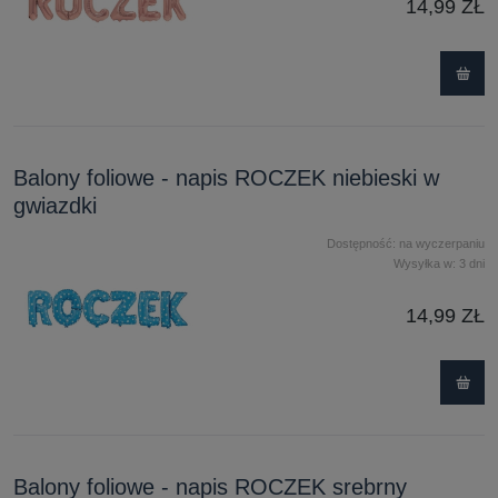
14,99 ZŁ
Balony foliowe - napis ROCZEK niebieski w
gwiazdki
Dostępność:
na wyczerpaniu
Wysyłka w:
3 dni
14,99 ZŁ
Balony foliowe - napis ROCZEK srebrny