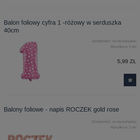
Balon foliowy cyfra 1 -różowy w serduszka
40cm
Dostępność:
na wyczerpaniu
Wysyłka w:
3 dni
5,99 ZŁ
Balony foliowe - napis ROCZEK gold rose
Dostępność:
na wyczerpaniu
Wysyłka w:
3 dni