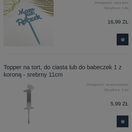
Dostępność:
duża ilość
Wysyłka w:
3 dni
16,99 ZŁ
Topper na tort, do ciasta lub do babeczek 1 z
koroną - srebrny 11cm
Dostępność:
na wyczerpaniu
Wysyłka w:
3 dni
5,99 ZŁ