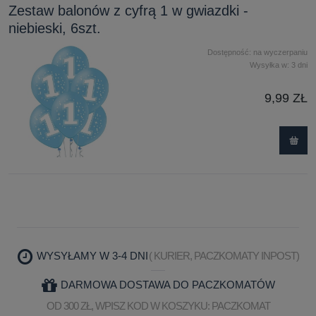
Zestaw balonów z cyfrą 1 w gwiazdki -
niebieski, 6szt.
Dostępność:
na wyczerpaniu
Wysyłka w:
3 dni
9,99 ZŁ
WYSYŁAMY W 3-4 DNI
( KURIER, PACZKOMATY INPOST)
DARMOWA DOSTAWA DO PACZKOMATÓW
OD 300 ZŁ, WPISZ KOD W KOSZYKU: PACZKOMAT