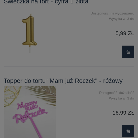
Świeczka na tort - cyfra 1 złota
Dostępność:
na wyczerpaniu
Wysyłka w:
3 dni
5,99 ZŁ
Topper do tortu "Mam już Roczek" - różowy
Dostępność:
duża ilość
Wysyłka w:
3 dni
16,99 ZŁ