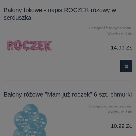
Balony foliowe - napis ROCZEK różowy w
serduszka
Dostępność:
na wyczerpaniu
Wysyłka w:
3 dni
14,99 ZŁ
Balony różowe "Mam już roczek" 6 szt. chmurki
Dostępność:
na wyczerpaniu
Wysyłka w:
3 dni
10,99 ZŁ