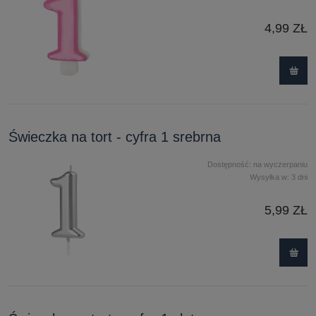
4,99 ZŁ
Świeczka na tort - cyfra 1 srebrna
Dostępność:
na wyczerpaniu
Wysyłka w:
3 dni
5,99 ZŁ