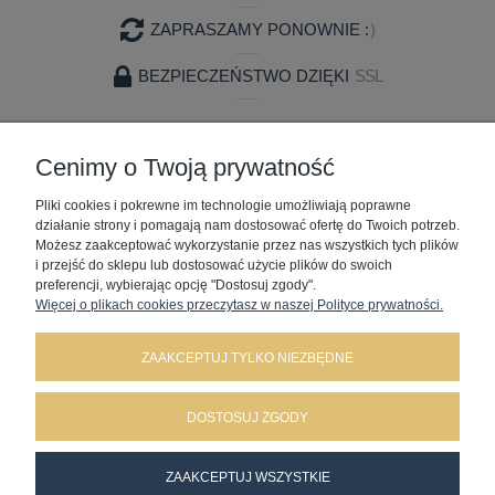
ZAPRASZAMY PONOWNIE :
)
BEZPIECZEŃSTWO DZIĘKI
SSL
ZAKUPY
Cenimy o Twoją prywatność
Pliki cookies i pokrewne im technologie umożliwiają poprawne
POMOC
działanie strony i pomagają nam dostosować ofertę do Twoich potrzeb.
Możesz zaakceptować wykorzystanie przez nas wszystkich tych plików
MOJE KONTO
i przejść do sklepu lub dostosować użycie plików do swoich
preferencji, wybierając opcję "Dostosuj zgody".
Więcej o plikach cookies przeczytasz w naszej Polityce prywatności.
INFORMACJE
ZAAKCEPTUJ TYLKO NIEZBĘDNE
DOSTOSUJ ZGODY
Battesimo Wojciech Artamonow | ul. Korycińska 2 | 15-650 Białystok | tel:.
ZAAKCEPTUJ WSZYSTKIE
577888624
| Mail:
battesimo.sklep@gmail.com
| NIP: 5422782306 REGON: