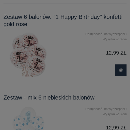
Zestaw 6 balonów: "1 Happy Birthday" konfetti
gold rose
Dostępność:
na wyczerpaniu
Wysyłka w:
3 dni
12,99 ZŁ
Zestaw - mix 6 niebieskich balonów
Dostępność:
na wyczerpaniu
Wysyłka w:
3 dni
12,99 ZŁ