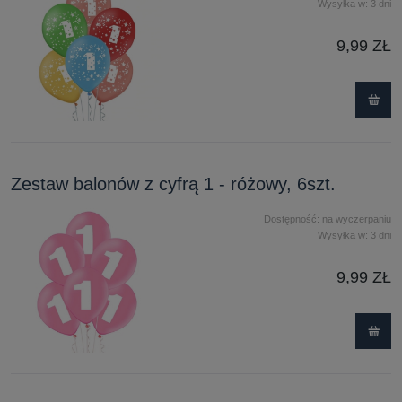
Wysyłka w:
3 dni
9,99 ZŁ
Zestaw balonów z cyfrą 1 - różowy, 6szt.
Dostępność:
na wyczerpaniu
Wysyłka w:
3 dni
9,99 ZŁ