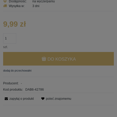
Dostępność:
na wyczerpaniu
Wysyłka w:
3 dni
9,99 zł
szt.
DO KOSZYKA
dodaj do przechowalni
Producent:
-
Kod produktu:
DAB6-42786
zapytaj o produkt
poleć znajomemu