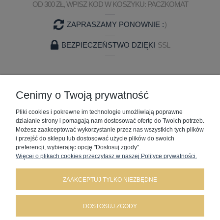
OD 300 ZŁ, WPISZ KOD W KOSZYKU: PACZKOMAT
ZAPRASZAMY PONOWNIE :
)
BEZPIECZEŃSTWO DZIĘKI
SSL
ZAKUPY
Cenimy o Twoją prywatność
Pliki cookies i pokrewne im technologie umożliwiają poprawne
POMOC
działanie strony i pomagają nam dostosować ofertę do Twoich potrzeb.
Możesz zaakceptować wykorzystanie przez nas wszystkich tych plików
MOJE KONTO
i przejść do sklepu lub dostosować użycie plików do swoich
preferencji, wybierając opcję "Dostosuj zgody".
Więcej o plikach cookies przeczytasz w naszej Polityce prywatności.
INFORMACJE
ZAAKCEPTUJ TYLKO NIEZBĘDNE
DOSTOSUJ ZGODY