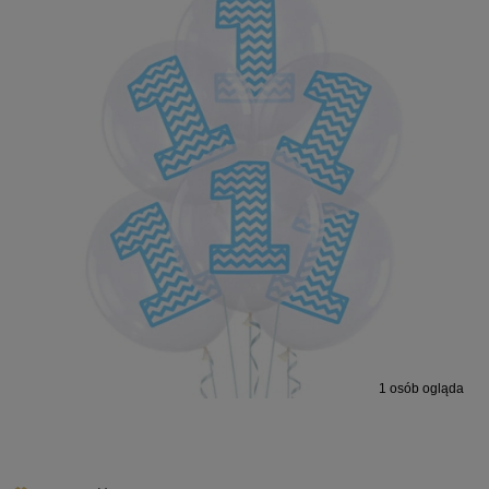
1
osób ogląda