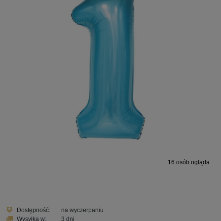
16
osób ogląda
Dostępność:
na wyczerpaniu
Wysyłka w:
3 dni