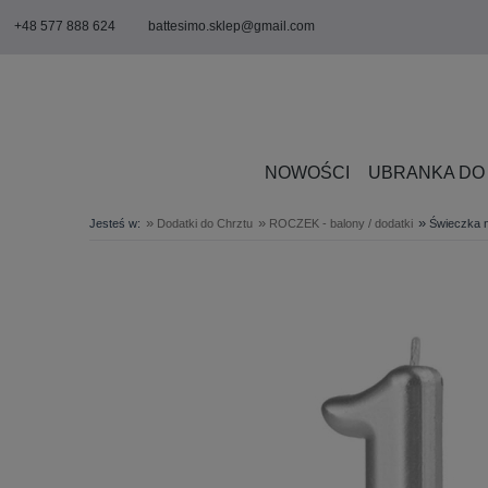
+48 577 888 624
battesimo.sklep@gmail.com
NOWOŚCI
UBRANKA DO
»
»
»
Jesteś w:
Dodatki do Chrztu
ROCZEK - balony / dodatki
Świeczka na