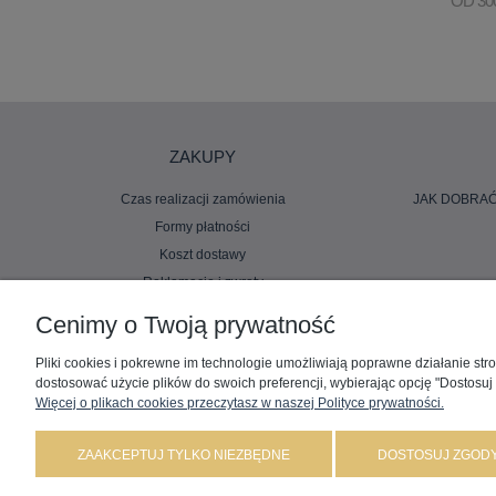
OD 30
ZAKUPY
Czas realizacji zamówienia
JAK DOBRAĆ
Formy płatności
Koszt dostawy
Reklamacje i zwroty
Cenimy o Twoją prywatność
Pliki cookies i pokrewne im technologie umożliwiają poprawne działanie st
dostosować użycie plików do swoich preferencji, wybierając opcję "Dostosuj
Więcej o plikach cookies przeczytasz w naszej Polityce prywatności.
ZAAKCEPTUJ TYLKO NIEZBĘDNE
DOSTOSUJ ZGOD