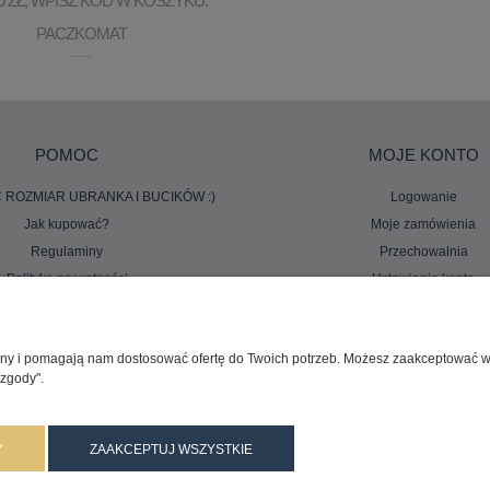
0 ZŁ, WPISZ KOD W KOSZYKU:
PACZKOMAT
POMOC
MOJE KONTO
 ROZMIAR UBRANKA I BUCIKÓW :)
Logowanie
Jak kupować?
Moje zamówienia
Regulaminy
Przechowalnia
Polityka prywatności
Ustawienia konta
Częste pytania
rony i pomagają nam dostosować ofertę do Twoich potrzeb. Możesz zaakceptować wyk
 zgody".
Y
ZAAKCEPTUJ WSZYSTKIE