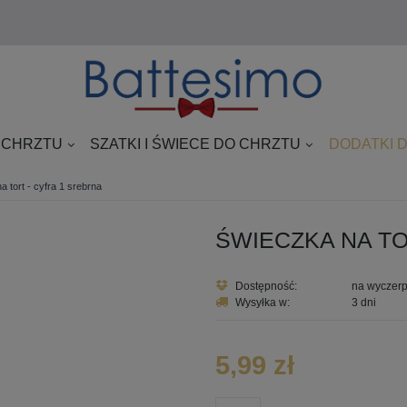
 CHRZTU
SZATKI I ŚWIECE DO CHRZTU
DODATKI 
 tort - cyfra 1 srebrna
ŚWIECZKA NA TO
Dostępność:
na wyczer
Wysyłka w:
3 dni
5,99 zł