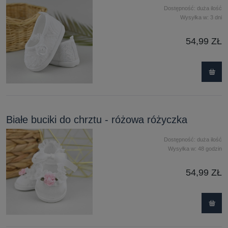
Dostępność:
duża ilość
Wysyłka w:
3 dni
54,99 ZŁ
Białe buciki do chrztu - różowa różyczka
Dostępność:
duża ilość
Wysyłka w:
48 godzin
54,99 ZŁ