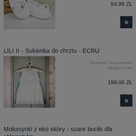
54,99 ZŁ
LILI II - Sukienka do chrztu - ECRU
Dostępność:
na wyczerpaniu
Wysyłka w:
3 dni
159,00 ZŁ
Mokasynki z eko skóry - szare buciki dla