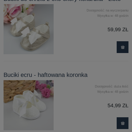
Dostępność:
na wyczerpaniu
Wysyłka w:
48 godzin
59,99 ZŁ
Buciki ecru - haftowana koronka
Dostępność:
duża ilość
Wysyłka w:
48 godzin
54,99 ZŁ