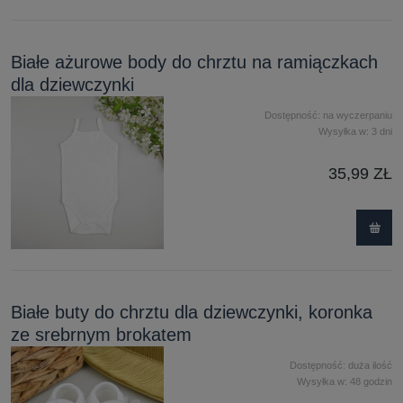
Białe ażurowe body do chrztu na ramiączkach
dla dziewczynki
Dostępność:
na wyczerpaniu
Wysyłka w:
3 dni
35,99 ZŁ
Białe buty do chrztu dla dziewczynki, koronka
ze srebrnym brokatem
Dostępność:
duża ilość
Wysyłka w:
48 godzin