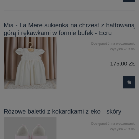
Mia - La Mere sukienka na chrzest z haftowaną
górą i rękawkami w formie bufek - Ecru
Dostępność:
na wyczerpaniu
Wysyłka w:
3 dni
175,00 ZŁ
Różowe baletki z kokardkami z eko - skóry
Dostępność:
na wyczerpaniu
Wysyłka w:
3 dni