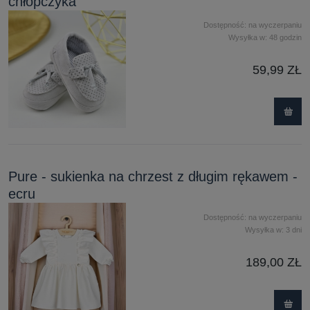
chłopczyka
Dostępność:
na wyczerpaniu
Wysyłka w:
48 godzin
59,99 ZŁ
Pure - sukienka na chrzest z długim rękawem -
ecru
Dostępność:
na wyczerpaniu
Wysyłka w:
3 dni
189,00 ZŁ