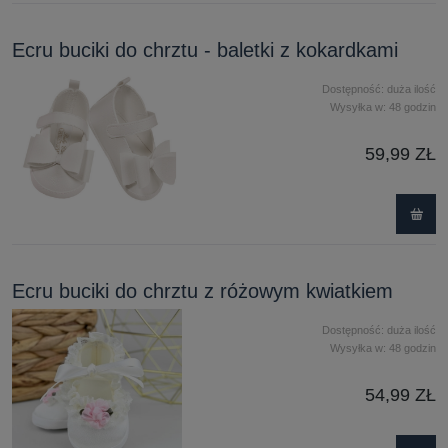
Ecru buciki do chrztu - baletki z kokardkami
Dostępność:
duża ilość
Wysyłka w:
48 godzin
59,99 ZŁ
Ecru buciki do chrztu z różowym kwiatkiem
Dostępność:
duża ilość
Wysyłka w:
48 godzin
54,99 ZŁ