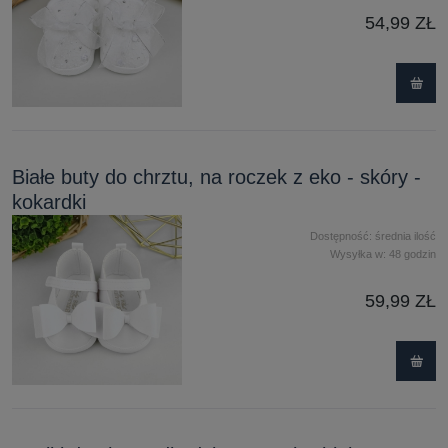
54,99 ZŁ
Białe buty do chrztu, na roczek z eko - skóry -
kokardki
Dostępność:
średnia ilość
Wysyłka w:
48 godzin
59,99 ZŁ