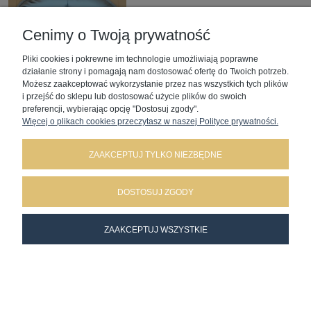
Dostępność:
na wyczerpaniu
Wysyłka w:
3 dni
Cenimy o Twoją prywatność
110,00 ZŁ
Pliki cookies i pokrewne im technologie umożliwiają poprawne
działanie strony i pomagają nam dostosować ofertę do Twoich potrzeb.
Możesz zaakceptować wykorzystanie przez nas wszystkich tych plików
i przejść do sklepu lub dostosować użycie plików do swoich
preferencji, wybierając opcję "Dostosuj zgody".
Więcej o plikach cookies przeczytasz w naszej Polityce prywatności.
ZAAKCEPTUJ TYLKO NIEZBĘDNE
4 cz. komplet dla chłopca w kolorze beżowym
Dostępność:
na wyczerpaniu
DOSTOSUJ ZGODY
Wysyłka w:
3 dni
ZAAKCEPTUJ WSZYSTKIE
149,00 ZŁ