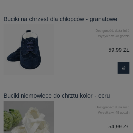
Buciki na chrzest dla chłopców - granatowe
Dostępność:
duża ilość
Wysyłka w:
48 godzin
59,99 ZŁ
Buciki niemowlece do chrztu kolor - ecru
Dostępność:
duża ilość
Wysyłka w:
48 godzin
54,99 ZŁ