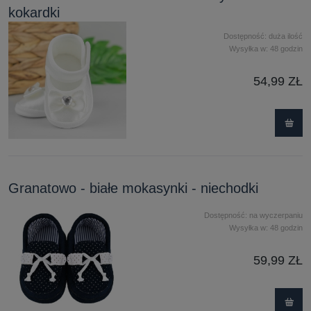
kokardki
Dostępność:
duża ilość
Wysyłka w:
48 godzin
54,99 ZŁ
Granatowo - białe mokasynki - niechodki
Dostępność:
na wyczerpaniu
Wysyłka w:
48 godzin
59,99 ZŁ