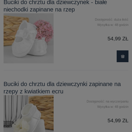
Buciki do chrztu dla dziewczynek - białe
niechodki zapinane na rzep
Dostępność:
duża ilość
Wysyłka w:
48 godzin
54,99 ZŁ
Buciki do chrztu dla dziewczynki zapinane na
rzepy z kwiatkiem ecru
Dostępność:
na wyczerpaniu
Wysyłka w:
48 godzin
54,99 ZŁ