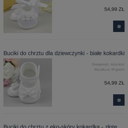
54,99 ZŁ
Buciki do chrztu dla dziewczynki - białe kokardki
Dostępność:
duża ilość
Wysyłka w:
48 godzin
54,99 ZŁ
Buciki do chrztu z eko-skóry kokardka - złote