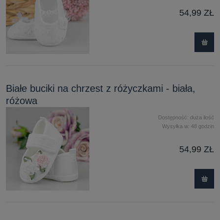
54,99 ZŁ
Białe buciki na chrzest z różyczkami - biała,
różowa
Dostępność:
duża ilość
Wysyłka w:
48 godzin
54,99 ZŁ