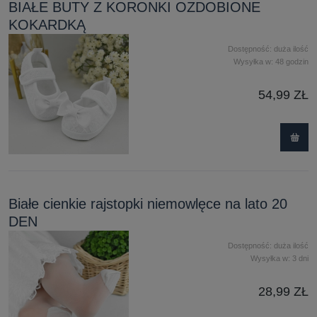
BIAŁE BUTY Z KORONKI OZDOBIONE
KOKARDKĄ
Dostępność:
duża ilość
Wysyłka w:
48 godzin
54,99 ZŁ
Białe cienkie rajstopki niemowlęce na lato 20
DEN
Dostępność:
duża ilość
Wysyłka w:
3 dni
28,99 ZŁ