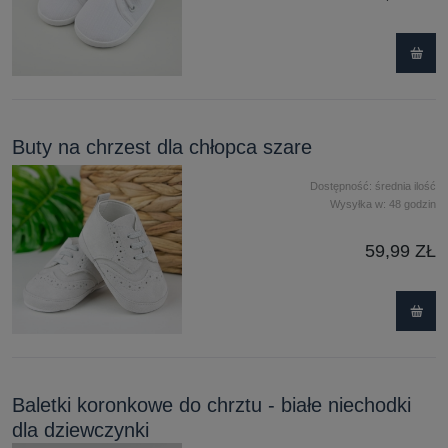
Buty na chrzest dla chłopca szare
Dostępność:
średnia ilość
Wysyłka w:
48 godzin
59,99 ZŁ
Baletki koronkowe do chrztu - białe niechodki
dla dziewczynki