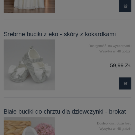
Srebrne buciki z eko - skóry z kokardkami
Dostępność:
na wyczerpaniu
Wysyłka w:
48 godzin
59,99 ZŁ
Białe buciki do chrztu dla dziewczynki - brokat
Dostępność:
duża ilość
Wysyłka w:
48 godzin