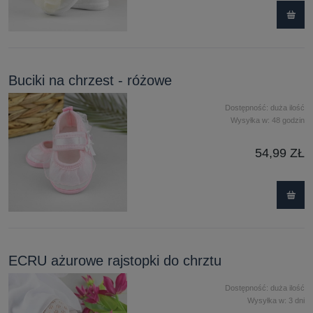
Buciki na chrzest - różowe
Dostępność:
duża ilość
Wysyłka w:
48 godzin
54,99 ZŁ
ECRU ażurowe rajstopki do chrztu
Dostępność:
duża ilość
Wysyłka w:
3 dni