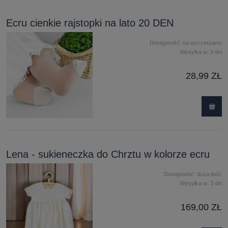
Ecru cienkie rajstopki na lato 20 DEN
Dostępność:
na wyczerpaniu
Wysyłka w:
3 dni
28,99 ZŁ
Lena - sukieneczka do Chrztu w kolorze ecru
Dostępność:
duża ilość
Wysyłka w:
3 dni
169,00 ZŁ