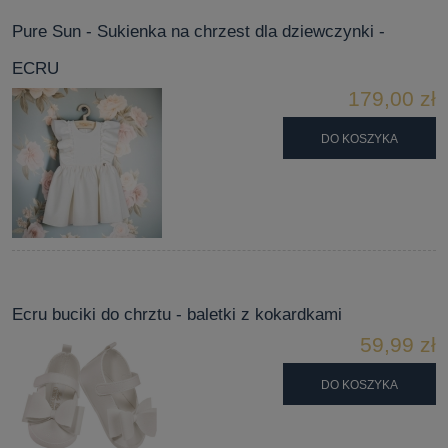
Pure Sun - Sukienka na chrzest dla dziewczynki -
ECRU
179,00 zł
DO KOSZYKA
Ecru buciki do chrztu - baletki z kokardkami
59,99 zł
DO KOSZYKA