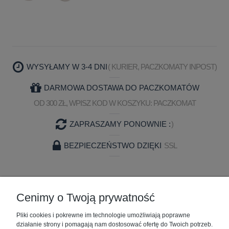
WYSYŁAMY W 3-4 DNI
( KURIER, PACZKOMATY INPOST)
DARMOWA DOSTAWA DO PACZKOMATÓW
OD 300 ZŁ, WPISZ KOD W KOSZYKU: PACZKOMAT
ZAPRASZAMY PONOWNIE :
)
BEZPIECZEŃSTWO DZIĘKI
SSL
ZAKUPY
Cenimy o Twoją prywatność
Pliki cookies i pokrewne im technologie umożliwiają poprawne
POMOC
działanie strony i pomagają nam dostosować ofertę do Twoich potrzeb.