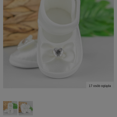
17
osób ogląda