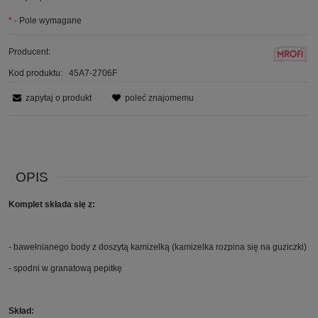
*
- Pole wymagane
Producent:
Kod produktu:
45A7-2706F
zapytaj o produkt
poleć znajomemu
OPIS
Komplet składa się z:
- bawełnianego body z doszytą kamizelką (kamizelka rozpina się na guziczki)
- spodni w granatową pepitkę
Skład: