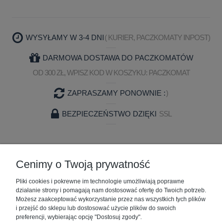
WYSYŁAMY W 3-4 DNI
( KURIER, PACZKOMATY INPOST)
DARMOWA DOSTAWA DO PACZKOMATÓW
OD 300 ZŁ, WPISZ KOD W KOSZYKU: PACZKOMAT
ZAPRASZAMY PONOWNIE :
)
BEZPIECZEŃSTWO DZIĘKI
SSL
ZAKUPY
Cenimy o Twoją prywatność
Pliki cookies i pokrewne im technologie umożliwiają poprawne
POMOC
działanie strony i pomagają nam dostosować ofertę do Twoich potrzeb.
Możesz zaakceptować wykorzystanie przez nas wszystkich tych plików
MOJE KONTO
i przejść do sklepu lub dostosować użycie plików do swoich
preferencji, wybierając opcję "Dostosuj zgody".