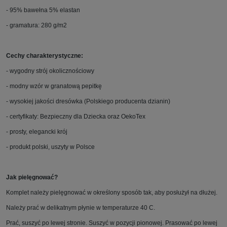
- 95% bawełna 5% elastan
- gramatura: 280 g/m2
Cechy charakterystyczne:
- wygodny strój okolicznościowy
- modny wzór w granatową pepitkę
- wysokiej jakości dresówka (Polskiego producenta dzianin)
- certyfikaty: Bezpieczny dla Dziecka oraz OekoTex
- prosty, elegancki krój
- produkt polski, uszyty w Polsce
Jak pielęgnować?
Komplet należy pielęgnować w określony sposób tak, aby posłużył na dłużej.
Należy prać w delikatnym płynie w temperaturze 40 C.
Prać, suszyć po lewej stronie. Suszyć w pozycji pionowej. Prasować po lewej