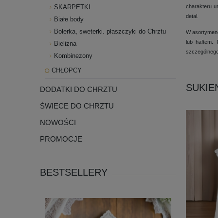
SKARPETKI
charakteru u
detal.
Białe body
Bolerka, sweterki. płaszczyki do Chrztu
W asortymenc
lub haftem.
Bielizna
szczególnego
Kombinezony
CHŁOPCY
SUKIE
DODATKI DO CHRZTU
ŚWIECE DO CHRZTU
NOWOŚCI
PROMOCJE
BESTSELLERY