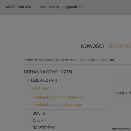
+48 577 888 624
battesimo.sklep@gmail.com
NOWOŚCI
UBRANKA
»
»
»
Jesteś w:
Ubranka do chrztu
DZIEWCZYNKI
SUKIENKI
UBRANKA DO CHRZTU
DZIEWCZYNKI
SUKIENKI
sukienki z długim rękawem
sukienki z krótkim rękawem
BUCIKI
Opaski
RAJSTOPKI
Nasza oferta