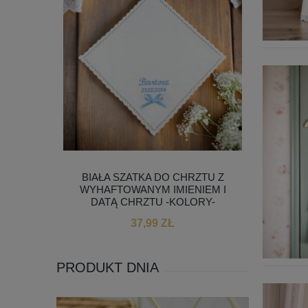
 DLA
BIAŁA SZATKA DO CHRZTU Z
OKA
KWIATKI
WYHAFTOWANYM IMIENIEM I
GROMN
DATĄ CHRZTU -KOLORY-
37,99 ZŁ
PRODUKT DNIA