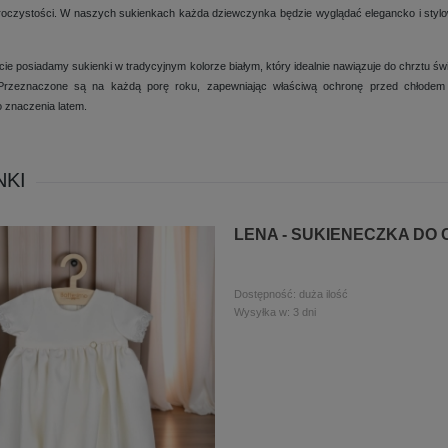
roczystości. W naszych sukienkach każda dziewczynka będzie wyglądać elegancko i stylo
ie posiadamy sukienki w tradycyjnym kolorze białym, który idealnie nawiązuje do chrztu ś
 Przeznaczone są na każdą porę roku, zapewniając właściwą ochronę przed chłodem 
 znaczenia latem.
NKI
LENA - SUKIENECZKA DO
Dostępność:
duża ilość
Wysyłka w:
3 dni