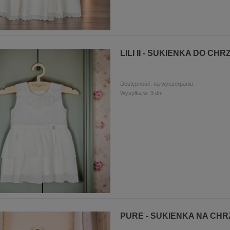
LILI II - SUKIENKA DO CHR
Dostępność:
na wyczerpaniu
Wysyłka w:
3 dni
PNIK DO ŚWIECY -
BIAŁE BUCIKI DO CHRZTU DLA
ICY NA CHRZEST CZY
CHŁOPCA
KOMUNII
5,99 ZŁ
54,99 ZŁ
PURE - SUKIENKA NA CHR