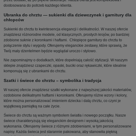
przez dodatki, aż po piękne dekoracje. Nasza oferta jest kompleksowa i
dostosowana do potrzeb każdego klienta.
Ubranka do chrztu — sukienki dla dziewczynek i garnitury dla
chłopców
Sukienki do chrztu to kwintesencja elegancji i delikatności. W naszej ofercie
znajdziesz różnorodne modele, od klasycznych, prostych krojów, po bardziej
zdobione suknie z koronkami i haftami. Chłopięce garnitury do chrztu to
połączenie stylu i wygody. Oferujemy eleganckie zestawy, które sprawią, że
Twój mały dżentelmen będzie wyglądał uroczo i stylowo.
Nie zapominajmy o dodatkach, które dopełniają całość stylizacji. W naszym
sklepie znajdziesz czapeczki, opaski, buciki oraz rękawiczki, które idealnie
komponują się z ubrankami do chrztu.
Szatki i świece do chrztu – symbolika i tradycja
W naszej ofercie znajdziesz szatki wykonane z najwyższej jakości materiałów,
ozdobione delikatnymi haftami i koronkami. Oferujemy różne wzory i kolory,
które można personalizować imieniem dziecka i datą chrztu, co czyni je
wyjątkową pamiątką na całe życie.
Świece do chrztu są ważnym symbolem światła i nowego początku. Nasze
świece charakteryzują się eleganckim designem i wysoką jakością
wykonania. Oferujemy świece z różnymi zdobieniami, w tym personalizowane
napisy. Każda świeca jest starannie pakowana, aby stanowiła piękną