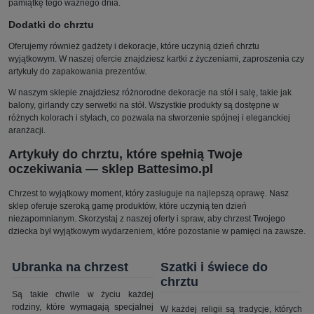
pamiątkę tego ważnego dnia.
Dodatki do chrztu
Oferujemy również gadżety i dekoracje, które uczynią dzień chrztu
wyjątkowym. W naszej ofercie znajdziesz kartki z życzeniami, zaproszenia czy
artykuły do zapakowania prezentów.
W naszym sklepie znajdziesz różnorodne dekoracje na stół i salę, takie jak
balony, girlandy czy serwetki na stół. Wszystkie produkty są dostępne w
różnych kolorach i stylach, co pozwala na stworzenie spójnej i eleganckiej
aranżacji.
Artykuły do chrztu, które spełnią Twoje
oczekiwania — sklep Battesimo.pl
Chrzest to wyjątkowy moment, który zasługuje na najlepszą oprawę. Nasz
sklep oferuje szeroką gamę produktów, które uczynią ten dzień
niezapomnianym. Skorzystaj z naszej oferty i spraw, aby chrzest Twojego
dziecka był wyjątkowym wydarzeniem, które pozostanie w pamięci na zawsze.
Ubranka na chrzest
Szatki i świece do
chrztu
Są takie chwile w życiu każdej
rodziny, które wymagają specjalnej
W każdej religii są tradycje, których