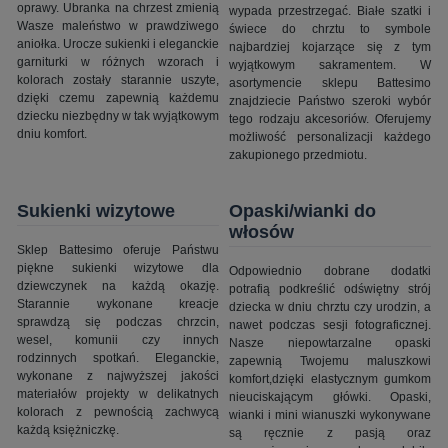
oprawy. Ubranka na chrzest zmienią
wypada przestrzegać. Białe szatki i
Wasze maleństwo w prawdziwego
świece do chrztu to symbole
aniołka. Urocze sukienki i eleganckie
najbardziej kojarzące się z tym
garniturki w różnych wzorach i
wyjątkowym sakramentem. W
kolorach zostały starannie uszyte,
asortymencie sklepu Battesimo
dzięki czemu zapewnią każdemu
znajdziecie Państwo szeroki wybór
dziecku niezbędny w tak wyjątkowym
tego rodzaju akcesoriów. Oferujemy
dniu komfort.
możliwość personalizacji każdego
zakupionego przedmiotu.
Sukienki wizytowe
Opaski/wianki do
włosów
Sklep Battesimo oferuje Państwu
piękne sukienki wizytowe dla
Odpowiednio dobrane dodatki
dziewczynek na każdą okazję.
potrafią podkreślić odświętny strój
Starannie wykonane kreacje
dziecka w dniu chrztu czy urodzin, a
sprawdzą się podczas chrzcin,
nawet podczas sesji fotograficznej.
wesel, komunii czy innych
Nasze niepowtarzalne opaski
rodzinnych spotkań. Eleganckie,
zapewnią Twojemu maluszkowi
wykonane z najwyższej jakości
komfort,dzięki elastycznym gumkom
materiałów projekty w delikatnych
nieuciskającym główki. Opaski,
kolorach z pewnością zachwycą
wianki i mini wianuszki wykonywane
każdą księżniczkę.
są ręcznie z pasją oraz