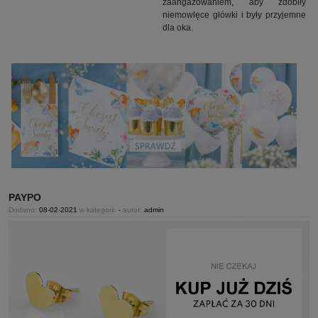
zaangażowaniem, aby zdobiły
niemowlęce główki i były przyjemne
dla oka.
PAYPO
Dodano:
08-02-2021
w kategorii:
-
autor:
admin