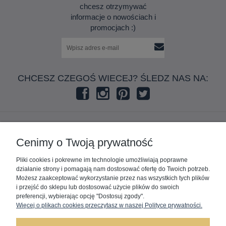
chcesz otrzymywać
informacje o nowościach i
promocjach :)
CHCESZ CZEGOŚ WIECEJ? ŚLEDZ NAS NA:
ZAKUPY
Cenimy o Twoją prywatność
Pliki cookies i pokrewne im technologie umożliwiają poprawne
POMOC
działanie strony i pomagają nam dostosować ofertę do Twoich potrzeb.
Możesz zaakceptować wykorzystanie przez nas wszystkich tych plików
MOJE KONTO
i przejść do sklepu lub dostosować użycie plików do swoich
preferencji, wybierając opcję "Dostosuj zgody".
Więcej o plikach cookies przeczytasz w naszej Polityce prywatności.
INFORMACJE