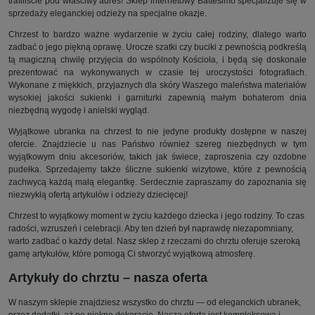
trafiliście pod właściwy adres! Sklep internetowy Battesimo specjalizuje się w
sprzedaży eleganckiej odzieży na specjalne okazje.
DODATKI DO CHRZTU
Chrzest to bardzo ważne wydarzenie w życiu całej rodziny, dlatego warto
zadbać o jego piękną oprawę. Urocze szatki czy buciki z pewnością podkreślą
tą magiczną chwilę przyjęcia do wspólnoty Kościoła, i będą się doskonale
prezentować na wykonywanych w czasie tej uroczystości fotografiach.
Wykonane z miękkich, przyjaznych dla skóry Waszego maleństwa materiałów
wysokiej jakości sukienki i garniturki zapewnią małym bohaterom dnia
niezbędną wygodę i anielski wygląd.
Wyjątkowe ubranka na chrzest to nie jedyne produkty dostępne w naszej
ofercie. Znajdziecie u nas Państwo również szereg niezbędnych w tym
wyjątkowym dniu akcesoriów, takich jak świece, zaproszenia czy ozdobne
pudełka. Sprzedajemy także śliczne sukienki wizytowe, które z pewnością
zachwycą każdą małą elegantkę. Serdecznie zapraszamy do zapoznania się
niezwykłą ofertą artykułów i odzieży dziecięcej!
Chrzest to wyjątkowy moment w życiu każdego dziecka i jego rodziny. To czas
radości, wzruszeń i celebracji. Aby ten dzień był naprawdę niezapomniany,
warto zadbać o każdy detal. Nasz sklep z rzeczami do chrztu oferuje szeroką
gamę artykułów, które pomogą Ci stworzyć wyjątkową atmosferę.
Artykuły do chrztu – nasza oferta
W naszym sklepie znajdziesz wszystko do chrztu — od eleganckich ubranek,