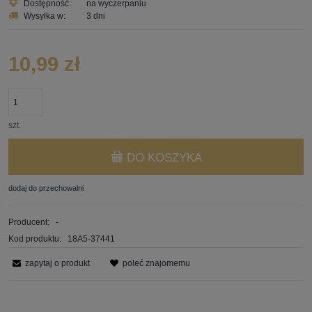
Dostępność:
na wyczerpaniu
Wysyłka w:
3 dni
10,99 zł
szt.
DO KOSZYKA
dodaj do przechowalni
Producent:
-
Kod produktu:
18A5-37441
zapytaj o produkt
poleć znajomemu