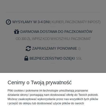
WYSYŁAMY W 3-4 DNI
( KURIER, PACZKOMATY INPOST)
DARMOWA DOSTAWA DO PACZKOMATÓW
OD 300 ZŁ, WPISZ KOD W KOSZYKU: PACZKOMAT
ZAPRASZAMY PONOWNIE :
)
BEZPIECZEŃSTWO DZIĘKI
SSL
ZAKUPY
Cenimy o Twoją prywatność
Pliki cookies i pokrewne im technologie umożliwiają poprawne
POMOC
działanie strony i pomagają nam dostosować ofertę do Twoich potrzeb.
Możesz zaakceptować wykorzystanie przez nas wszystkich tych plików
MOJE KONTO
i przejść do sklepu lub dostosować użycie plików do swoich