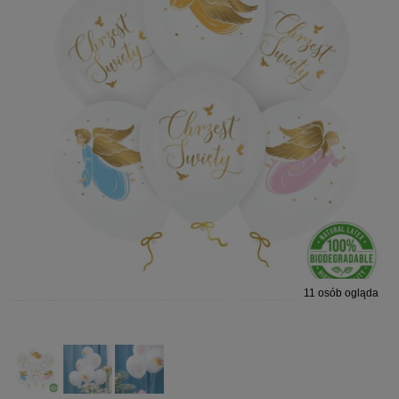
11
osób ogląda