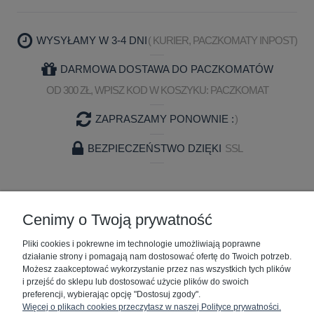
WYSYŁAMY W 3-4 DNI
( KURIER, PACZKOMATY INPOST)
DARMOWA DOSTAWA DO PACZKOMATÓW
OD 300 ZŁ, WPISZ KOD W KOSZYKU: PACZKOMAT
ZAPRASZAMY PONOWNIE :
)
BEZPIECZEŃSTWO DZIĘKI
SSL
ZAKUPY
Cenimy o Twoją prywatność
Pliki cookies i pokrewne im technologie umożliwiają poprawne
POMOC
działanie strony i pomagają nam dostosować ofertę do Twoich potrzeb.
Możesz zaakceptować wykorzystanie przez nas wszystkich tych plików
MOJE KONTO
i przejść do sklepu lub dostosować użycie plików do swoich
preferencji, wybierając opcję "Dostosuj zgody".
Więcej o plikach cookies przeczytasz w naszej Polityce prywatności.