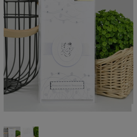
12
osób ogl