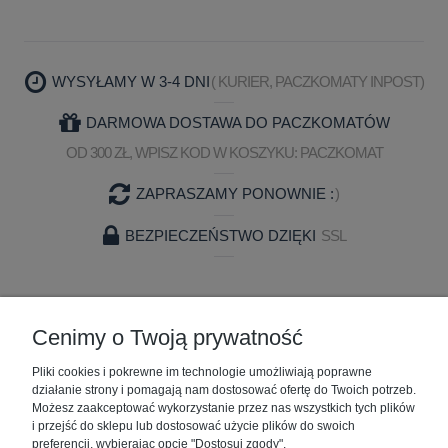
WYSYŁAMY W 3-4 DNI
( KURIER, PACZKOMATY INPOST)
DARMOWA DOSTAWA DO PACZKOMATÓW
OD 300 ZŁ, WPISZ KOD W KOSZYKU: PACZKOMAT
ZAPRASZAMY PONOWNIE :
)
BEZPIECZEŃSTWO DZIĘKI
SSL
ZAKUPY
Cenimy o Twoją prywatność
Pliki cookies i pokrewne im technologie umożliwiają poprawne
POMOC
działanie strony i pomagają nam dostosować ofertę do Twoich potrzeb.
Możesz zaakceptować wykorzystanie przez nas wszystkich tych plików
MOJE KONTO
i przejść do sklepu lub dostosować użycie plików do swoich
preferencji, wybierając opcję "Dostosuj zgody".