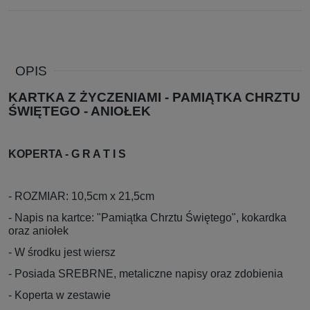
OPIS
KARTKA Z ŻYCZENIAMI - PAMIĄTKA CHRZTU
ŚWIĘTEGO - ANIOŁEK
KOPERTA - G R A T I S
- ROZMIAR: 10,5cm x 21,5cm
- Napis na kartce: "Pamiątka Chrztu Świętego", kokardka
oraz aniołek
- W środku jest wiersz
- Posiada SREBRNE, metaliczne napisy oraz zdobienia
- Koperta w zestawie